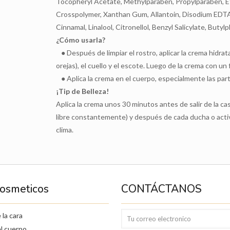
Tocopheryl Acetate, Methylparaben, Propylparaben, E
Crosspolymer, Xanthan Gum, Allantoin, Disodium EDTA,
Cinnamal, Linalool, Citronellol, Benzyl Salicylate, Buty
¿Cómo usarla?
● Después de limpiar el rostro, aplicar la crema hidrat
orejas), el cuello y el escote. Luego de la crema con un
● Aplica la crema en el cuerpo, especialmente las part
¡Tip de Belleza!
Aplica la crema unos 30 minutos antes de salir de la cas
libre constantemente) y después de cada ducha o activi
clima.
Cosmeticos
CONTÁCTANOS
 la cara
l cuerpo