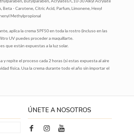
thylparaben, Butylparaben, Acrylates/C10-30 Alkyl Acrylate
 Beta - Carotene, Citric Acid, Parfum, Limonene, Hexyl
lphenyl Methylpropional
ante, aplica la crema SPF50 en toda la rostro (incluso en las
 filtro UV puedes proceder a maquillarte.
es que están expuestas a la luz solar.
a y repite el proceso cada 2 horas (si estas expuesta al aire
dad física. Usa la crema durante todo el año sin importar el
ÚNETE A NOSOTROS