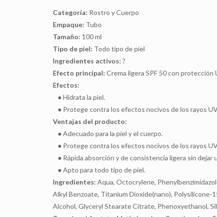
Categoría:
Rostro y Cuerpo
Empaque:
Tubo
Tamaño:
100 ml
Tipo de piel:
Todo tipo de piel
Ingredientes activos:
?
Efecto principal:
Crema ligera SPF 50 con protección 
Efectos:
● Hidrata la piel.
● Protege contra los efectos nocivos de los rayos UV 
Ventajas del producto:
● Adecuado para la piel y el cuerpo.
● Protege contra los efectos nocivos de los rayos UV
● Rápida absorción y de consistencia ligera sin dejar u
● Apto para todo tipo de piel.
Ingredientes:
Aqua, Octocrylene, Phenylbenzimidazol
Alkyl Benzoate, Titanium Dioxide(nano), Polysilicone-1
Alcohol, Glyceryl Stearate Citrate, Phenoxyethanol, Sil