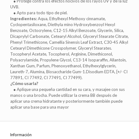
● Protege contra los efectos nocivos de los rayos UV y de la luz
UVB.
● Apto para todo tipo de piel.
Ingredientes:
Aqua, Ethylhexyl Methoxy cinnamate,
Cyclopentasiloxane, Diethyla mino Hydroxybenzoyl Hexyl
Benzoate, Octocrylene, C12-15 Alkyl Benzoate, Glycerin, Silica,
Dicaprylyl Carbonate, Cetearyl Alcohol, Glyceryl Stearate Citrate,
Phenyl Trimethicone, Camellia Sinensis Leaf Extract, C30-45 Alkyl
Cetearyl Dimethicone Crosspolymer, Glyceryl Stearates.
Tocopheryl Acetate, Tocopherol, Arginine, Dimethiconol,
Polyacrylamide, Propylene Glycol, C13-14 Isoparaffin, Allantoin,
Xanthan Gum, Parfum, Phenoxyethanol, Ethylhexylglycerin,
Laureth-7, Alumina, Biosaccharide Gum-1.Disodium EDTA, [+/- CI
77891, CI 77492, CI 77491, CI 77499).
¿Cómo usarla?
● Aplique una pequeña cantidad en su cara, y masajee con sus
manos o una brocha. Puede utilizar la crema BB después de
aplicar una crema hidratante y posteriormente también puede
aplicar una base para una mayor
Información