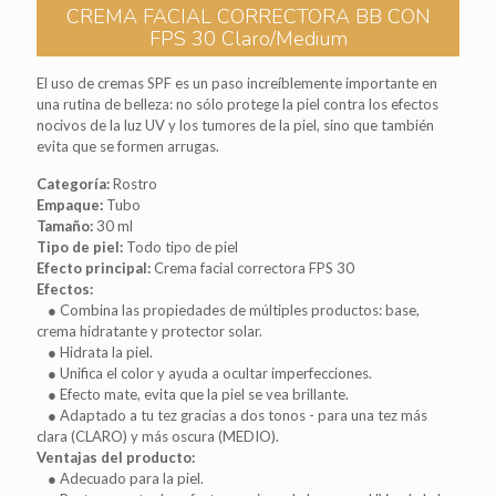
CREMA FACIAL CORRECTORA BB CON
FPS 30 Claro/Medium
El uso de cremas SPF es un paso increíblemente importante en
una rutina de belleza: no sólo protege la piel contra los efectos
nocivos de la luz UV y los tumores de la piel, sino que también
evita que se formen arrugas.
Categoría:
Rostro
Empaque:
Tubo
Tamaño:
30 ml
Tipo de piel:
Todo tipo de piel
Efecto principal:
Crema facial correctora FPS 30
Efectos:
● Combina las propiedades de múltiples productos: base,
crema hidratante y protector solar.
● Hidrata la piel.
● Unifica el color y ayuda a ocultar imperfecciones.
● Efecto mate, evita que la piel se vea brillante.
● Adaptado a tu tez gracias a dos tonos - para una tez más
clara (CLARO) y más oscura (MEDIO).
Ventajas del producto:
● Adecuado para la piel.